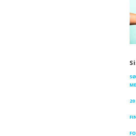
S
SØ
ME
20
FI
FO