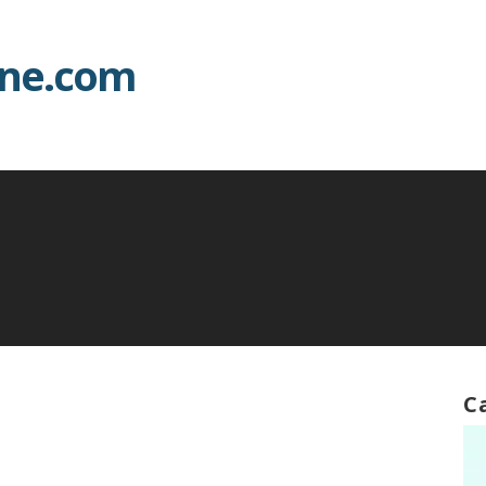
ine.com
C